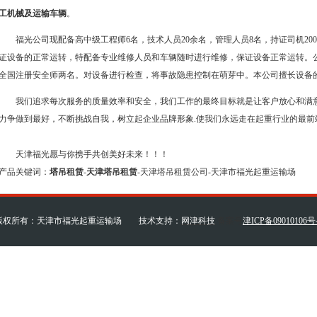
工机械及运输车辆
。
福光公司现配备高中级工程师6名，技术人员20余名，管理人员8名，持证司机20
证设备的正常运转，特配备专业维修人员和车辆随时进行维修，保证设备正常运转。
全国注册安全师两名。对设备进行检查，将事故隐患控制在萌芽中。本公司擅长设备
我们追求每次服务的质量效率和安全，我们工作的最终目标就是让客户放心和满意
力争做到最好，不断挑战自我，树立起企业品牌形象.使我们永远走在起重行业的最前
天津福光愿与你携手共创美好未来！！！
产品关键词：
塔吊租赁
-
天津塔吊租赁
-天津塔吊租赁公司-天津市福光起重运输场
版权所有：天津市福光起重运输场 技术支持：
网津科技
备案号
津ICP备09010106号