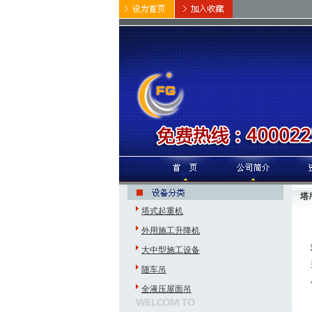
塔
塔式起重机
外用施工升降机
大中型施工设备
随车吊
全液压屋面吊